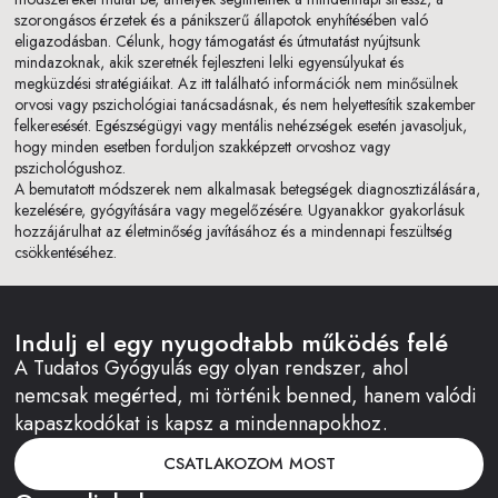
szorongásos érzetek és a pánikszerű állapotok enyhítésében való
eligazodásban. Célunk, hogy támogatást és útmutatást nyújtsunk
mindazoknak, akik szeretnék fejleszteni lelki egyensúlyukat és
megküzdési stratégiáikat. Az itt található információk nem minősülnek
orvosi vagy pszichológiai tanácsadásnak, és nem helyettesítik szakember
felkeresését. Egészségügyi vagy mentális nehézségek esetén javasoljuk,
hogy minden esetben forduljon szakképzett orvoshoz vagy
pszichológushoz.
A bemutatott módszerek nem alkalmasak betegségek diagnosztizálására,
kezelésére, gyógyítására vagy megelőzésére. Ugyanakkor gyakorlásuk
hozzájárulhat az életminőség javításához és a mindennapi feszültség
csökkentéséhez.
Indulj el egy nyugodtabb működés felé
A Tudatos Gyógyulás egy olyan rendszer, ahol
nemcsak megérted, mi történik benned, hanem valódi
kapaszkodókat is kapsz a mindennapokhoz.
CSATLAKOZOM MOST