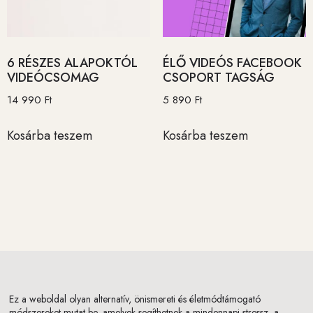
6 RÉSZES ALAPOKTÓL
ÉLŐ VIDEÓS FACEBOOK
VIDEÓCSOMAG
CSOPORT TAGSÁG
14 990
Ft
5 890
Ft
Kosárba teszem
Kosárba teszem
Ez a weboldal olyan alternatív, önismereti és életmódtámogató
módszereket mutat be, amelyek segíthetnek a mindennapi stressz, a