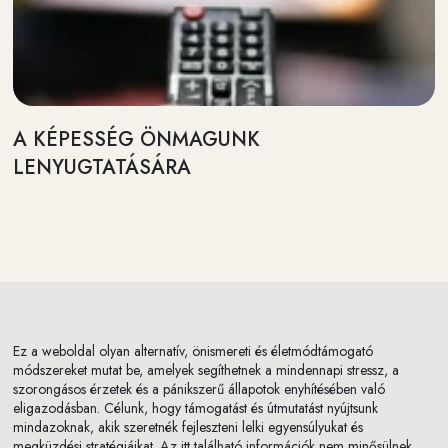
A KÉPESSÉG ÖNMAGUNK
LENYUGTATÁSÁRA
Ez a weboldal olyan alternatív, önismereti és életmódtámogató
módszereket mutat be, amelyek segíthetnek a mindennapi stressz, a
szorongásos érzetek és a pánikszerű állapotok enyhítésében való
eligazodásban. Célunk, hogy támogatást és útmutatást nyújtsunk
mindazoknak, akik szeretnék fejleszteni lelki egyensúlyukat és
megküzdési stratégiáikat. Az itt található információk nem minősülnek