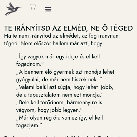
TE IRÁNYÍTSD AZ ELMÉD, NE Ő TÉGED
Ha te nem irányítod az elmédet, az fog irányítani
téged. Nem először hallom már azt, hogy;
„Így vagyok már egy ideje és el kell
fogadnom.”
„A bennem élő gyermek azt mondja lehet
gyógyulni, de már nem hiszek neki.”
„Valami belül azt súgja, hogy lehet jobb,
de a tapasztalatom nem ezt mondja.”
„Bele kell törődnöm, bármennyire is
vágyom, hogy jobb legyen.”
„Már olyan rég óta van ez így, el kell
fogadjam.”