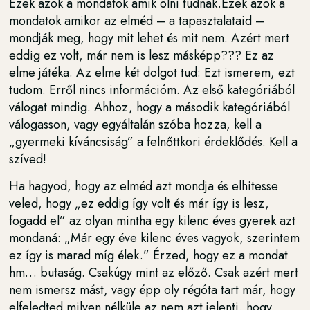
Ezek azok a mondatok amik ölni tudnak.Ezek azok a
mondatok amikor az elméd – a tapasztalataid –
mondják meg, hogy mit lehet és mit nem. Azért mert
eddig ez volt, már nem is lesz másképp??? Ez az
elme játéka. Az elme két dolgot tud: Ezt ismerem, ezt
tudom. Erről nincs információm. Az első kategóriából
válogat mindig. Ahhoz, hogy a második kategóriából
válogasson, vagy egyáltalán szóba hozza, kell a
„gyermeki kíváncsiság” a felnőttkori érdeklődés. Kell a
szíved!
Ha hagyod, hogy az elméd azt mondja és elhitesse
veled, hogy „ez eddig így volt és már így is lesz,
fogadd el” az olyan mintha egy kilenc éves gyerek azt
mondaná: „Már egy éve kilenc éves vagyok, szerintem
ez így is marad míg élek.” Érzed, hogy ez a mondat
hm… butaság. Csakúgy mint az előző. Csak azért mert
nem ismersz mást, vagy épp oly régóta tart már, hogy
elfeledted milyen nélküle az nem azt jelenti, hogy