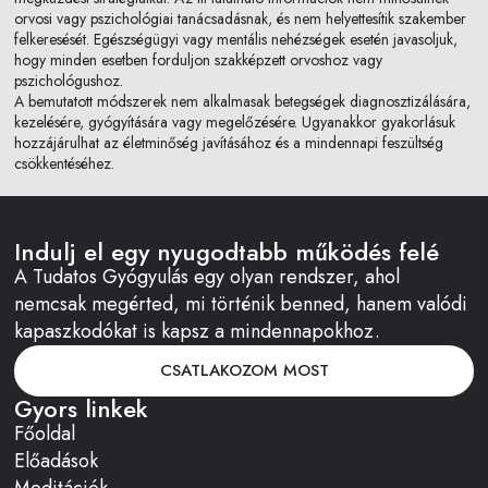
orvosi vagy pszichológiai tanácsadásnak, és nem helyettesítik szakember
felkeresését. Egészségügyi vagy mentális nehézségek esetén javasoljuk,
hogy minden esetben forduljon szakképzett orvoshoz vagy
pszichológushoz.
A bemutatott módszerek nem alkalmasak betegségek diagnosztizálására,
kezelésére, gyógyítására vagy megelőzésére. Ugyanakkor gyakorlásuk
hozzájárulhat az életminőség javításához és a mindennapi feszültség
csökkentéséhez.
Indulj el egy nyugodtabb működés felé
A Tudatos Gyógyulás egy olyan rendszer, ahol
nemcsak megérted, mi történik benned, hanem valódi
kapaszkodókat is kapsz a mindennapokhoz.
CSATLAKOZOM MOST
Gyors linkek
Főoldal
Előadások
Meditációk