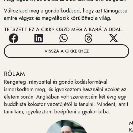
Változtasd meg a gondolkodásod, hogy azt támogassa
amire vágysz és megváltozik körülötted a világ.
TETSZETT EZ A CIKK? OSZD MEG A BARÁTAIDDAL.
VISSZA A CIKKEKHEZ
RÓLAM
Rengeteg irányzattal és gondolkodásformával
ismerkedtem meg, és igyekeztem használni azokat az
életem során. Angliában volt szerencsém két évig egy
buddhista kolostor vezetőjétől is tanulni. Mindent, amit
tanultam, igyekeztem beépíteni a gyakorlatba.
M
K