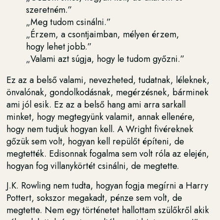
szeretném.”
„Meg tudom csinálni.”
„Érzem, a csontjaimban, mélyen érzem,
hogy lehet jobb.”
„Valami azt súgja, hogy le tudom győzni.”
Ez az a belső valami, nevezheted, tudatnak, léleknek,
önvalónak, gondolkodásnak, megérzésnek, bárminek
ami jól esik. Ez az a belső hang ami arra sarkall
minket, hogy megtegyünk valamit, annak ellenére,
hogy nem tudjuk hogyan kell. A Wright fivéreknek
gőzük sem volt, hogyan kell repülőt építeni, de
megtették. Edisonnak fogalma sem volt róla az elején,
hogyan fog villanykörtét csinálni, de megtette.
J.K. Rowling nem tudta, hogyan fogja megírni a Harry
Pottert, sokszor megakadt, pénze sem volt, de
megtette. Nem egy történetet hallottam szülőkről akik