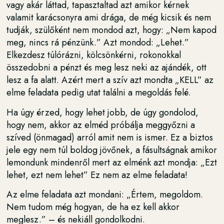
vagy akár láttad, tapasztaltad azt amikor kérnek
valamit karácsonyra ami drága, de még kicsik és nem
tudják, szülőként nem mondod azt, hogy: „Nem kapod
meg, nincs rá pénzünk.” Azt mondod: „Lehet.”
Elkezdesz túlórázni, kölcsönkérni, rokonokkal
összedobni a pénzt és meg lesz neki az ajándék, ott
lesz a fa alatt. Azért mert a szív azt mondta „KELL” az
elme feladata pedig utat találni a megoldás felé.
Ha úgy érzed, hogy lehet jobb, de úgy gondolod,
hogy nem, akkor az elméd próbálja meggyőzni a
szíved (önmagad) arról amit nem is ismer. Ez a biztos
jele egy nem túl boldog jövőnek, a fásultságnak amikor
lemondunk mindenről mert az elménk azt mondja: „Ezt
lehet, ezt nem lehet” Ez nem az elme feladata!
Az elme feladata azt mondani: „Értem, megoldom.
Nem tudom még hogyan, de ha ez kell akkor
meglesz.” – és nekiáll gondolkodni.