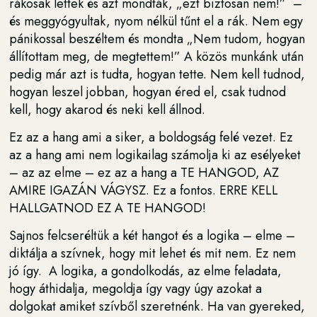
rákosak lettek és azt mondták, „ezt biztosan nem!” –
és meggyógyultak, nyom nélkül tűnt el a rák. Nem egy
pánikossal beszéltem és mondta „Nem tudom, hogyan
állítottam meg, de megtettem!” A közös munkánk után
pedig már azt is tudta, hogyan tette. Nem kell tudnod,
hogyan leszel jobban, hogyan éred el, csak tudnod
kell, hogy akarod és neki kell állnod.
Ez az a hang ami a siker, a boldogság felé vezet. Ez
az a hang ami nem logikailag számolja ki az esélyeket
– az az elme – ez az a hang a TE HANGOD, AZ
AMIRE IGAZÁN VÁGYSZ. Ez a fontos. ERRE KELL
HALLGATNOD EZ A TE HANGOD!
Sajnos felcseréltük a két hangot és a logika – elme –
diktálja a szívnek, hogy mit lehet és mit nem. Ez nem
jó így. A logika, a gondolkodás, az elme feladata,
hogy áthidalja, megoldja így vagy úgy azokat a
dolgokat amiket szívből szeretnénk. Ha van gyereked,