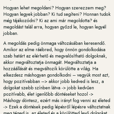
Hogyan lehet megoldani? Hogyan szerezzem meg?
Hogyan legyek jobban? Ki tud segíteni? Honnan tudok
még tájékozódni? Ki az ami már megoldotta? és
megoldást talál arra, hogyan győzd le, hogyan legyél
jobban.
A megoldás pedig önmaga változásában keresendő.
Amikor az elme ráébred, hogy önnön gondolkodása
szab határt az elérhető és megvalósítható dolgoknak,
akkor megváltoztatja önmagát. Megváltoztatja a
hozzáállását és megváltozik körülötte a világ. Ha
elkezdesz máshogyan gondolkodni – vegyük most azt,
hogy pozitívabban –> akkor jobb kedved is lesz, a
dolgokat szebb színben látva -> jobb kedvűen
pozitívabb, élet igenlőbb döntéseket hozol ->
Máshogy döntesz, ezért más irányt fog venni az életed
-> Ezek a döntések pedig lépésről lépésre változtatnak
meg téged is, az életed és a körülötted levő dolgokat.