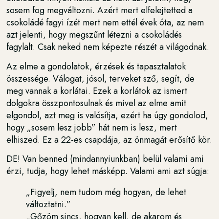
sosem fog megváltozni. Azért mert elfelejtetted a
csokoládé fagyi ízét mert nem ettél évek óta, az nem
azt jelenti, hogy megszűnt létezni a csokoládés
fagylalt. Csak neked nem képezte részét a világodnak.
Az elme a gondolatok, érzések és tapasztalatok
összessége. Válogat, jósol, terveket sző, segít, de
meg vannak a korlátai. Ezek a korlátok az ismert
dolgokra összpontosulnak és mivel az elme amit
elgondol, azt meg is valósítja, ezért ha úgy gondolod,
hogy „sosem lesz jobb” hát nem is lesz, mert
elhiszed. Ez a 22-es csapdája, az önmagát erősítő kör.
DE! Van benned (mindannyiunkban) belül valami ami
érzi, tudja, hogy lehet másképp. Valami ami azt súgja:
„Figyelj, nem tudom még hogyan, de lehet
változtatni.”
„Gőzöm sincs, hogyan kell, de akarom és