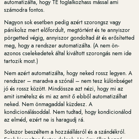
automatizálta, hogy TE foglalkozhass mással ami
számodra fontos.
Nagyon sok esetben pedig azért szorongsz vagy
pánikolsz mert előfordult, megtörtént és te annyiszor
pörgetted végig, annyiszor gondoltad át és erősítetted
meg, hogy a rendszer automatizálta. (A nem ön-
azonos cselekedetek által kiváltott szorongás nem ide
tartozik most.)
Nem azért automatizálta, hogy neked rossz legyen. A
rendszer – maradva a szónál – nem tesz különbséget
jó és rossz között. Mindössze azt nézi, hogy mi az
amit ismételsz és mi az amit ő ebből automatizálhat
neked. Nem önmagaddal küzdesz. A
kondicionálásoddal. Nem tudtad, hogy kondicionálod
az elméd, ezért ne is haragudj rá.
Sokszor beszéltem a hozzáállásról és a szándékról.