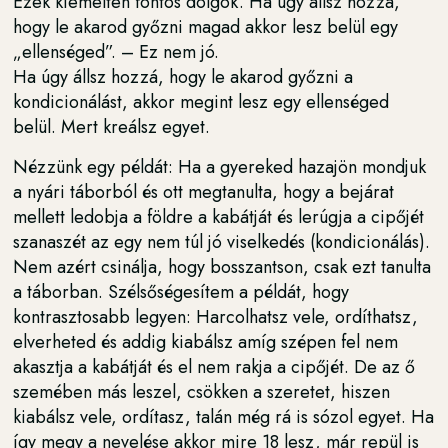
Ezek kiemelten fontos dolgok. Ha úgy állsz hozzá,
hogy le akarod győzni magad akkor lesz belül egy
„ellenséged”. – Ez nem jó.
Ha úgy állsz hozzá, hogy le akarod győzni a
kondicionálást, akkor megint lesz egy ellenséged
belül. Mert kreálsz egyet.
Nézzünk egy példát: Ha a gyereked hazajön mondjuk
a nyári táborból és ott megtanulta, hogy a bejárat
mellett ledobja a földre a kabátját és lerúgja a cipőjét
szanaszét az egy nem túl jó viselkedés (kondicionálás).
Nem azért csinálja, hogy bosszantson, csak ezt tanulta
a táborban. Szélsőségesítem a példát, hogy
kontrasztosabb legyen: Harcolhatsz vele, ordíthatsz,
elverheted és addig kiabálsz amíg szépen fel nem
akasztja a kabátját és el nem rakja a cipőjét. De az ő
szemében más leszel, csökken a szeretet, hiszen
kiabálsz vele, ordítasz, talán még rá is sózol egyet. Ha
így megy a nevelése akkor mire 18 lesz, már repül is