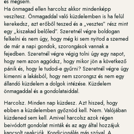
és mégsem.
Ha önmagad ellen harcolsz akkor mindenképp
veszítesz. Önmagaddal való küzdelemben is ha felül
kerekedsz, azt erőből teszed és a „vesztes” rész mint
egy „kiszakad belőled”. Szeretnél végre boldogan
felkelni és nem úgy, hogy még ki sem nyitod a szemed
de már a napi gondok, szorongások vannak a
fejedben. Szeretnél végre végig tolni úgy egy napot,
hogy nem azon aggódsz, hogy mikor jön a következő
pánik és, hogy le tudod-e gyűrni? Szeretnél végre úgy
kimenni a lakásból, hogy nem szorongsz és nem egy
állandó küzdelem a dolgok intézése. Küzdelem
önmagaddal és a gondolataiddal.
Harcolsz. Minden nap küzdesz. Azt hiszed, hogy
ebben a küzdelemben győznöd kell. Nem. Valójában
küzdened sem kell. Amivel harcolsz azok régen
beivódott gondolat minták és az agy által hozzájuk
kapcsolt reakciók. Kondicionálás más szóval. A