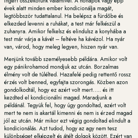
ingert összekötünk valamivel. A hónapok vagy épp
évek alatt minden ember kondicionálja magát,
legtöbbször tudattalanul. Ha belépsz a fürdőbe és
elkezded levenni a ruhákat, a test már felkészül a
zuhanyra. Amikor felkelsz és elindulsz a konyhába a
test már várja a kávét – feltéve ha kávézol. Ha nyár
van, várod, hogy meleg legyen, hiszen nyár van.
Menjünk tovább személyesebb példára. Amikor volt
egy pánikrohamod mondjuk az utcán. Borzalmas
élmény volt de túlélted. Hazafelé pedig rettentő rossz
érzés volt benned, egyfajta szorongás. Közben azon
gondolkodtál, hogy ez azért volt mert….. és itt
kezdted el kondicionálni magad. Maradjunk a
példánál. Tegyük fel, hogy úgy gondoltad, azért volt
mert te nem is akartál kimenni és nem is érzed magad
jól az utcán. Már mikor ezt végig gondoltad elindult a
kondicionálás. Azt tudod, hogy az agy nem tesz
különbséget elképzelt és átélt dolgok között. Ezért van