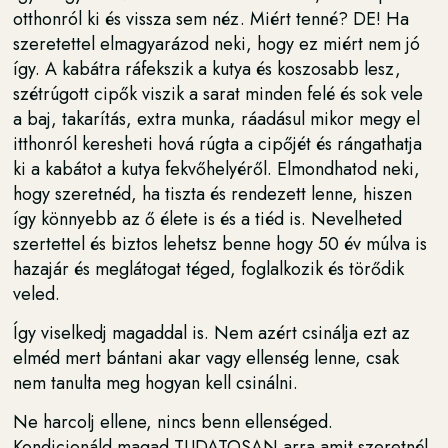
otthonról ki és vissza sem néz. Miért tenné? DE! Ha
szeretettel elmagyarázod neki, hogy ez miért nem jó
így. A kabátra ráfekszik a kutya és koszosabb lesz,
szétrúgott cipők viszik a sarat minden felé és sok vele
a baj, takarítás, extra munka, ráadásul mikor megy el
itthonról keresheti hová rúgta a cipőjét és rángathatja
ki a kabátot a kutya fekvőhelyéről. Elmondhatod neki,
hogy szeretnéd, ha tiszta és rendezett lenne, hiszen
így könnyebb az ő élete is és a tiéd is. Nevelheted
szertettel és biztos lehetsz benne hogy 50 év múlva is
hazajár és meglátogat téged, foglalkozik és törődik
veled.
Így viselkedj magaddal is. Nem azért csinálja ezt az
elméd mert bántani akar vagy ellenség lenne, csak
nem tanulta meg hogyan kell csinálni.
Ne harcolj ellene, nincs benn ellenséged.
Kondicionáld magad TUDATOSAN arra amit szeretnél.