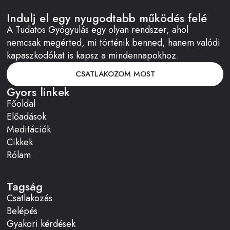
Indulj el egy nyugodtabb működés felé
A Tudatos Gyógyulás egy olyan rendszer, ahol
nemcsak megérted, mi történik benned, hanem valódi
kapaszkodókat is kapsz a mindennapokhoz.
CSATLAKOZOM MOST
Gyors linkek
Főoldal
Előadások
Meditációk
Cikkek
Rólam
Tagság
Csatlakozás
Belépés
Gyakori kérdések