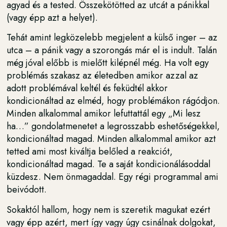
agyad és a tested. Összekötötted az utcát a pánikkal
(vagy épp azt a helyet).
Tehát amint legközelebb megjelent a külső inger – az
utca – a pánik vagy a szorongás már el is indult. Talán
még jóval előbb is mielőtt kilépnél még. Ha volt egy
problémás szakasz az életedben amikor azzal az
adott problémával keltél és feküdtél akkor
kondicionáltad az elméd, hogy problémákon rágódjon.
Minden alkalommal amikor lefuttattál egy „Mi lesz
ha…” gondolatmenetet a legrosszabb eshetőségekkel,
kondicionáltad magad. Minden alkalommal amikor azt
tetted ami most kiváltja belőled a reakciót,
kondicionáltad magad. Te a saját kondicionálásoddal
küzdesz. Nem önmagaddal. Egy régi programmal ami
beivódott.
Sokaktól hallom, hogy nem is szeretik magukat ezért
vagy épp azért, mert így vagy úgy csinálnak dolgokat,