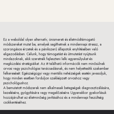
Ez a weboldal olyan alternatív, önismereti és életmódtámogató
módszereket mutat be, amelyek segíthetnek a mindennapi stressz, a
szorongásos érzetek és a pánikszerű állapotok enyhítésében való
eligazodásban. Célunk, hogy támogatást és útmutatást nyújtsunk
mindazoknak, akik szeretnék fejleszteni lelki egyensúlyukat és
megküzdési stratégiáikat. Az itt található információk nem minősülnek
orvosi vagy pszichológiai tanácsadásnak, és nem helyettesítik szakember
felkeresését. Egészségügyi vagy mentális nehézségek esetén javasoljuk,
hogy minden esetben forduljon szakképzett orvoshoz vagy
pszichológushoz.
A bemutatott módszerek nem alkalmasak betegségek diagnosztizálására,
kezelésére, gyógyítására vagy megelőzésére. Ugyanakkor gyakorlásuk
hozzájárulhat az életminőség javításához és a mindennapi feszültség
csökkentéséhez.