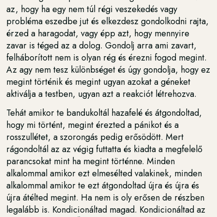
az, hogy ha egy nem túl régi veszekedés vagy
probléma eszedbe jut és elkezdesz gondolkodni rajta,
érzed a haragodat, vagy épp azt, hogy mennyire
zavar is téged az a dolog. Gondolj arra ami zavart,
felháborított nem is olyan rég és érezni fogod megint.
Az agy nem tesz különbséget és úgy gondolja, hogy ez
megint történik és megint ugyan azokat a géneket
aktiválja a testben, ugyan azt a reakciót létrehozva.
Tehát amikor te bandukoltál hazafelé és átgondoltad,
hogy mi történt, megint érezted a pánikot és a
rosszullétet, a szorongás pedig erősödött. Mert
rágondoltál az az végig futtatta és kiadta a megfelelő
parancsokat mint ha megint történne. Minden
alkalommal amikor ezt elmesélted valakinek, minden
alkalommal amikor te ezt átgondoltad újra és újra és
újra átélted megint. Ha nem is oly erősen de részben
legalább is. Kondicionáltad magad. Kondicionáltad az