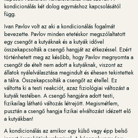
kondicionálás két dolog egymáshoz kapcsolásától
függ.
Ivan Pavlov volt az aki a kondicionálás fogalmát
bevezette. Pavlov minden etetéskor megszólaltatott
egy csengőt a kutyáknak és a kutyák idővel
összekapcsolták a csengő hangját az étkezéssel. Ezért
történhetett meg az később, hogy Pavlov megnyomta a
csengőt de ételt nem adott a kutyáknak, viszont az
állatok nyálelválasztása megindult és éhesen tekintettek
a tálra. Összekapcsolták a csengőt az étellel. Ez
váltotta ki a testi reakciót, azaz fiziológiai változást a
kutyák testében. A csengő hangjára adott testi,
fizikailag látható változás létrejött. Megismétlem,
pusztán a csengő hangja fizikai elváltozást idézett elő
a kutyákban!
A kondicionálás az amikor egy külső vagy épp belső