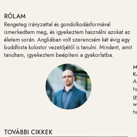
RÓLAM
Rengeteg irányzattal és gondolkodásformával
ismerkedtem meg, és igyekeztem használni azokat az
életem során. Angliában volt szerencsém két évig egy
buddhista kolostor vezetőjétől is tanulni. Mindent, amit
tanultam, igyekeztem beépíteni a gyakorlatba.
M
K
A
t
g
w
t
TOVÁBBI CIKKEK