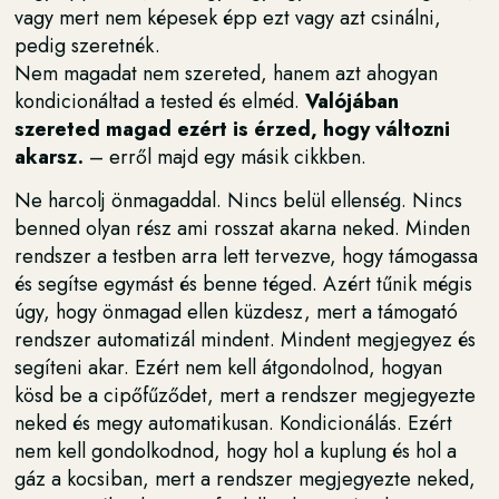
vagy mert nem képesek épp ezt vagy azt csinálni,
pedig szeretnék.
Nem magadat nem szereted, hanem azt ahogyan
kondicionáltad a tested és elméd.
Valójában
szereted magad ezért is érzed, hogy változni
akarsz.
– erről majd egy másik cikkben.
Ne harcolj önmagaddal. Nincs belül ellenség. Nincs
benned olyan rész ami rosszat akarna neked. Minden
rendszer a testben arra lett tervezve, hogy támogassa
és segítse egymást és benne téged. Azért tűnik mégis
úgy, hogy önmagad ellen küzdesz, mert a támogató
rendszer automatizál mindent. Mindent megjegyez és
segíteni akar. Ezért nem kell átgondolnod, hogyan
kösd be a cipőfűződet, mert a rendszer megjegyezte
neked és megy automatikusan. Kondicionálás. Ezért
nem kell gondolkodnod, hogy hol a kuplung és hol a
gáz a kocsiban, mert a rendszer megjegyezte neked,