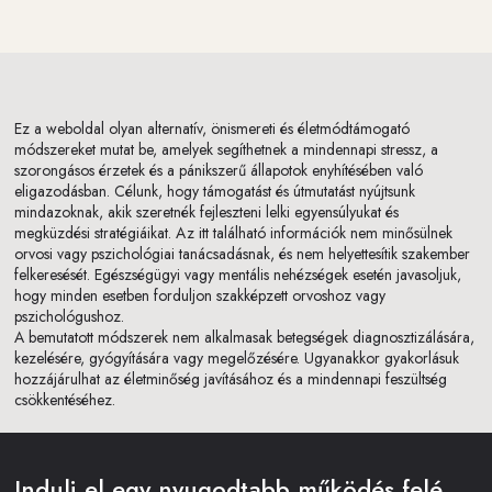
Ez a weboldal olyan alternatív, önismereti és életmódtámogató
módszereket mutat be, amelyek segíthetnek a mindennapi stressz, a
szorongásos érzetek és a pánikszerű állapotok enyhítésében való
eligazodásban. Célunk, hogy támogatást és útmutatást nyújtsunk
mindazoknak, akik szeretnék fejleszteni lelki egyensúlyukat és
megküzdési stratégiáikat. Az itt található információk nem minősülnek
orvosi vagy pszichológiai tanácsadásnak, és nem helyettesítik szakember
felkeresését. Egészségügyi vagy mentális nehézségek esetén javasoljuk,
hogy minden esetben forduljon szakképzett orvoshoz vagy
pszichológushoz.
A bemutatott módszerek nem alkalmasak betegségek diagnosztizálására,
kezelésére, gyógyítására vagy megelőzésére. Ugyanakkor gyakorlásuk
hozzájárulhat az életminőség javításához és a mindennapi feszültség
csökkentéséhez.
Indulj el egy nyugodtabb működés felé