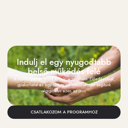
Indulj el egy nyugodtabb
belső működés felé
A szorongás és pánik kezelése tanulható. Előadásokkal,
gyakorlattal és egy támogató közösséggel segítünk
végigmenni ezen az úton.
CSATLAKOZOM A PROGRAMHOZ