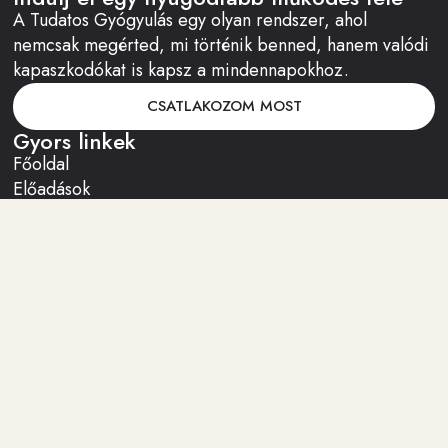
A Tudatos Gyógyulás egy olyan rendszer, ahol
nemcsak megérted, mi történik benned, hanem valódi
kapaszkodókat is kapsz a mindennapokhoz.
CSATLAKOZOM MOST
Gyors linkek
Főoldal
Előadások
Meditációk
Cikkek
Rólam
Tagság
Csatlakozás
Belépés
Gyakori kérdések
Konzultáció
Facebook-csoport