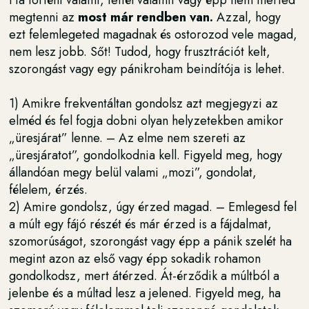
megtenni az
most már rendben van.
Azzal, hogy
ezt felemlegeted magadnak és ostorozod vele magad,
nem lesz jobb. Sőt! Tudod, hogy frusztrációt kelt,
szorongást vagy egy pánikroham beindítója is lehet.
1) Amikre frekventáltan gondolsz azt megjegyzi az
elméd és fel fogja dobni olyan helyzetekben amikor
„üresjárat” lenne. – Az elme nem szereti az
„üresjáratot”, gondolkodnia kell. Figyeld meg, hogy
állandóan megy belül valami „mozi”, gondolat,
félelem, érzés.
2) Amire gondolsz, úgy érzed magad. – Emlegesd fel
a múlt egy fájó részét és már érzed is a fájdalmat,
szomorúságot, szorongást vagy épp a pánik szelét ha
megint azon az első vagy épp sokadik rohamon
gondolkodsz, mert átérzed. Át-érződik a múltból a
jelenbe és a múltad lesz a jelened. Figyeld meg, ha