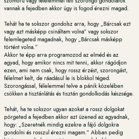
szomorú vagy félelemmel teli szorongó gondolatok
vannak a fejedben akkor úgy is fogod érezni magad.
Tehát ha te sokszor gondolsz arra, hogy „Bárcsak ezt
vagy azt másképp csináltam volna” vagy sokszor
felemlegeted magadnak, hogy „Bárcsak másképp
történt volna.”
Akkor te épp arra programozod az elméd és az
agyad, hogy amikor nincs mit tenni, akkor rágódjon
ezen, ami nem csak, hogy rossz érzést, szorongást,
félelmet kelt, de ráadásul le is blokkol téged.
Szorongással, félelemmel telve a pánik közelében
csökken a tisztánlátás és tisztán gondolkodás készsége.
Tehát, ha te sokszor ugyan azokat a rossz dolgokat
pörgeted a fejedben akkor azt üzened az agyadnak,
hogy: „Szeretnék mindig ezekre a fájó dolgokra
gondolni és rosszul érezni magam.” Abban pedig