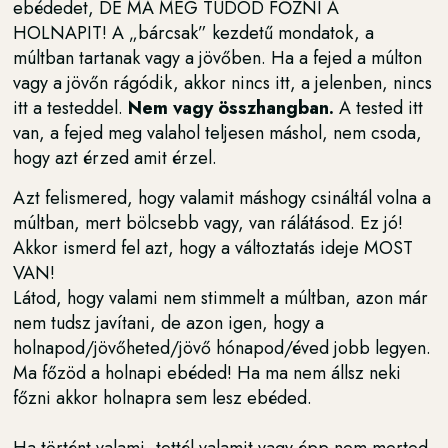
ebédedet, DE MA MEG TUDOD FŐZNI A
HOLNAPIT! A „bárcsak” kezdetű mondatok, a
múltban tartanak vagy a jövőben. Ha a fejed a múlton
vagy a jövőn rágódik, akkor nincs itt, a jelenben, nincs
itt a testeddel.
Nem vagy összhangban.
A tested itt
van, a fejed meg valahol teljesen máshol, nem csoda,
hogy azt érzed amit érzel.
Azt felismered, hogy valamit máshogy csináltál volna a
múltban, mert bölcsebb vagy, van rálátásod. Ez jó!
Akkor ismerd fel azt, hogy a változtatás ideje MOST
VAN!
Látod, hogy valami nem stimmelt a múltban, azon már
nem tudsz javítani, de azon igen, hogy a
holnapod/jövőheted/jövő hónapod/éved jobb legyen.
Ma főzöd a holnapi ebéded! Ha ma nem állsz neki
főzni akkor holnapra sem lesz ebéded.
Ha történt valami, tettél valamit vagy épp nem merted