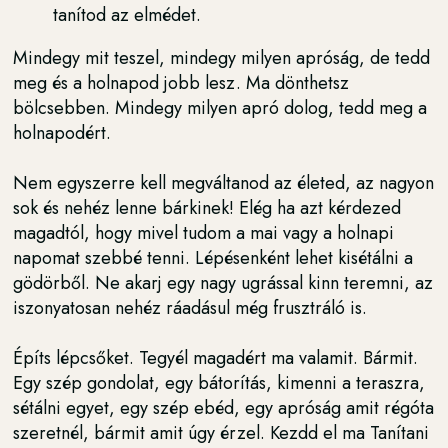
tanítod az elmédet.
Mindegy mit teszel, mindegy milyen apróság, de tedd
meg és a holnapod jobb lesz. Ma dönthetsz
bölcsebben. Mindegy milyen apró dolog, tedd meg a
holnapodért.
Nem egyszerre kell megváltanod az életed, az nagyon
sok és nehéz lenne bárkinek! Elég ha azt kérdezed
magadtól, hogy mivel tudom a mai vagy a holnapi
napomat szebbé tenni. Lépésenként lehet kisétálni a
gödörből. Ne akarj egy nagy ugrással kinn teremni, az
iszonyatosan nehéz ráadásul még frusztráló is.
Építs lépcsőket. Tegyél magadért ma valamit. Bármit.
Egy szép gondolat, egy bátorítás, kimenni a teraszra,
sétálni egyet, egy szép ebéd, egy apróság amit régóta
szeretnél, bármit amit úgy érzel. Kezdd el ma Tanítani