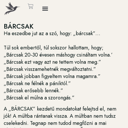
BÁRCSAK
Ha eszedbe jut az a szó, hogy: „bárcsak”…
Túl sok embertől, túl sokszor hallottam, hogy;
„Bárcsak 20-30 évesen máshogy csináltam volna.’
„Bárcsak ezt vagy azt ne tettem volna meg.”
„Bárcsak visszamehetnék megváltoztatni.”
„Bárcsak jobban figyeltem volna magamra.”
„Bárcsak ne félnék a pániktól.”
„Bárcsak erősebb lennék.”
„Bárcsak el múlna a szorongás.”
A „BÁRCSAK” kezdetű mondatokat felejtsd el, nem
jók! A múltba rántanak vissza. A múltban nem tudsz
cselekedni. Tegnap nem tudod megfőzni a mai