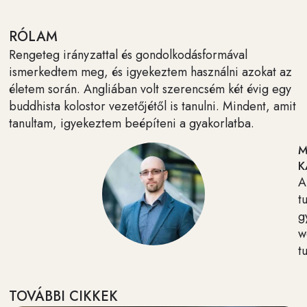
RÓLAM
Rengeteg irányzattal és gondolkodásformával
ismerkedtem meg, és igyekeztem használni azokat az
életem során. Angliában volt szerencsém két évig egy
buddhista kolostor vezetőjétől is tanulni. Mindent, amit
tanultam, igyekeztem beépíteni a gyakorlatba.
M
K
A
t
g
w
t
TOVÁBBI CIKKEK