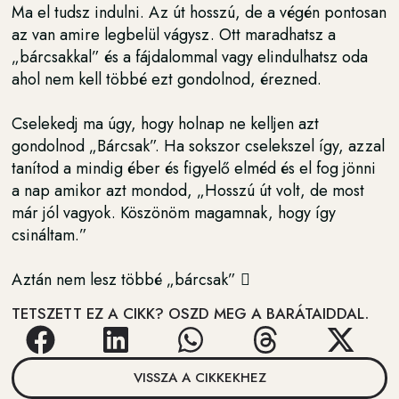
Ma el tudsz indulni. Az út hosszú, de a végén pontosan
az van amire legbelül vágysz. Ott maradhatsz a
„bárcsakkal” és a fájdalommal vagy elindulhatsz oda
ahol nem kell többé ezt gondolnod, érezned.
Cselekedj ma úgy, hogy holnap ne kelljen azt
gondolnod „Bárcsak”. Ha sokszor cselekszel így, azzal
tanítod a mindig éber és figyelő elméd és el fog jönni
a nap amikor azt mondod, „Hosszú út volt, de most
már jól vagyok. Köszönöm magamnak, hogy így
csináltam.”
Aztán nem lesz többé „bárcsak”

TETSZETT EZ A CIKK? OSZD MEG A BARÁTAIDDAL.
VISSZA A CIKKEKHEZ