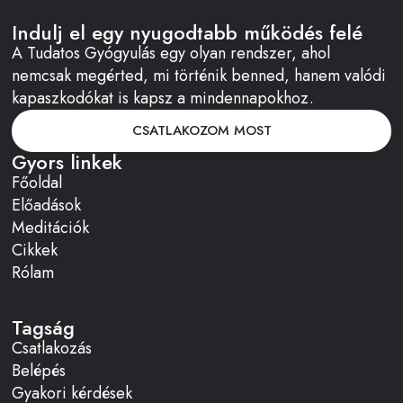
Indulj el egy nyugodtabb működés felé
A Tudatos Gyógyulás egy olyan rendszer, ahol
nemcsak megérted, mi történik benned, hanem valódi
kapaszkodókat is kapsz a mindennapokhoz.
CSATLAKOZOM MOST
Gyors linkek
Főoldal
Előadások
Meditációk
Cikkek
Rólam
Tagság
Csatlakozás
Belépés
Gyakori kérdések