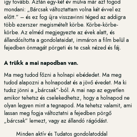
így tovább. Aztán egy-két év múlva már azt fogod
mondani: „Bárcsak változtattam volna két évvel ez
előtt.” – és ez fog újra visszavinni téged az addigra
több ezerszer megismételt körbe. Körbe-körbe-
körbe. Az elméd megjegyezte az évek alatt, és
állandósította a gondolataidat, immáron a film belül a
fejedben önmagát pörgeti és te csak nézed és fáj.
A trükk a mai napodban van.
Ma meg tudod főzni a holnapi ebédedet. Ma meg
tudod alapozni a holnapodat és a jövő évedet. Ma ki
tudsz jönni a „bárcsak”-ból. A mai nap az egyetlen
amikor tehetsz és cselekedhetsz, hogy a holnapod ne
olyan legyen mint a tegnapod. Ma tehetsz valamit, ami
lassan meg fogja változtatni a fejedben pörgő
„bárcsak” lemezt, vagy az állandó rágódást.
Minden aktív és Tudatos gondolatoddal