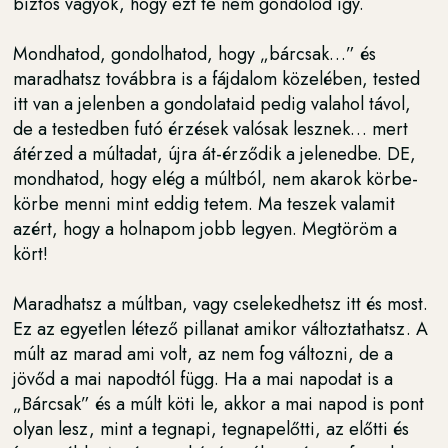
biztos vagyok, hogy ezt te nem gondolod így.
Mondhatod, gondolhatod, hogy „bárcsak…” és
maradhatsz továbbra is a fájdalom közelében, tested
itt van a jelenben a gondolataid pedig valahol távol,
de a testedben futó érzések valósak lesznek… mert
átérzed a múltadat, újra át-érződik a jelenedbe. DE,
mondhatod, hogy elég a múltból, nem akarok körbe-
körbe menni mint eddig tetem. Ma teszek valamit
azért, hogy a holnapom jobb legyen. Megtöröm a
kört!
Maradhatsz a múltban, vagy cselekedhetsz itt és most.
Ez az egyetlen létező pillanat amikor változtathatsz. A
múlt az marad ami volt, az nem fog változni, de a
jövőd a mai napodtól függ. Ha a mai napodat is a
„Bárcsak” és a múlt köti le, akkor a mai napod is pont
olyan lesz, mint a tegnapi, tegnapelőtti, az előtti és