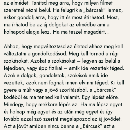
az elmédet. Tanítsd meg arra, hogy milyen filmet
szeretnél nézni belül. Ha felugrik a „bárcsak” lemez,
akkor gondolj arra, hogy itt és most átírhatod. Most,
ma írhatod be az új dolgokat az elmédbe ami a
holnapod alapja lesz. Ha ma teszel magadért…
Ahhoz, hogy megváltoztasd az életed ahhoz meg kell
változtatni a gondolkodásod. Meg kell törnöd a régi
szokásokat. Azokat a szokásokat – legyen az belül a
fejedben, vagy épp fizikai – amik ide vezettek téged.
Azok a dolgok, gondolatok, szokások amik ide
vezettek, azok nem fognak innen elvinni téged. Ki kell
gyere a múlt vagy a jövő szorításából, a „bárcsak”
ködéből és ma tenned kell valamit. Egy lépést előre.
Mindegy, hogy mekkora lépés az. Ha ma lépsz egyet
és holnap még egyet és az után még egyet és így
tovább azzal szó szerint megalapozod az új jövődet.
Azt a jövőt amiben nincs benne a „Bárcsak” azt a