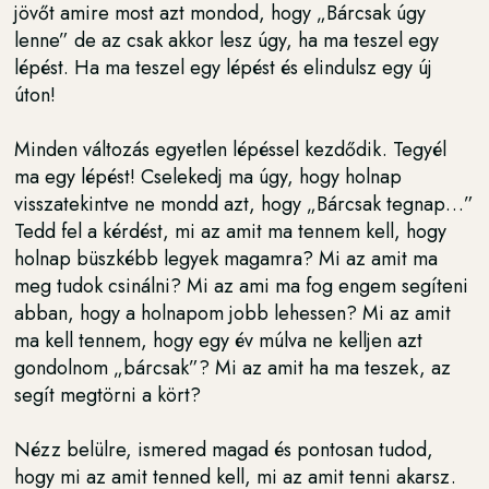
jövőt amire most azt mondod, hogy „Bárcsak úgy
lenne” de az csak akkor lesz úgy, ha ma teszel egy
lépést. Ha ma teszel egy lépést és elindulsz egy új
úton!
Minden változás egyetlen lépéssel kezdődik. Tegyél
ma egy lépést! Cselekedj ma úgy, hogy holnap
visszatekintve ne mondd azt, hogy „Bárcsak tegnap…”
Tedd fel a kérdést, mi az amit ma tennem kell, hogy
holnap büszkébb legyek magamra? Mi az amit ma
meg tudok csinálni? Mi az ami ma fog engem segíteni
abban, hogy a holnapom jobb lehessen? Mi az amit
ma kell tennem, hogy egy év múlva ne kelljen azt
gondolnom „bárcsak”? Mi az amit ha ma teszek, az
segít megtörni a kört?
Nézz belülre, ismered magad és pontosan tudod,
hogy mi az amit tenned kell, mi az amit tenni akarsz.