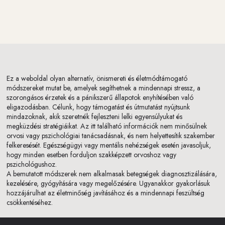
Ez a weboldal olyan alternatív, önismereti és életmódtámogató
módszereket mutat be, amelyek segíthetnek a mindennapi stressz, a
szorongásos érzetek és a pánikszerű állapotok enyhítésében való
eligazodásban. Célunk, hogy támogatást és útmutatást nyújtsunk
mindazoknak, akik szeretnék fejleszteni lelki egyensúlyukat és
megküzdési stratégiáikat. Az itt található információk nem minősülnek
orvosi vagy pszichológiai tanácsadásnak, és nem helyettesítik szakember
felkeresését. Egészségügyi vagy mentális nehézségek esetén javasoljuk,
hogy minden esetben forduljon szakképzett orvoshoz vagy
pszichológushoz.
A bemutatott módszerek nem alkalmasak betegségek diagnosztizálására,
kezelésére, gyógyítására vagy megelőzésére. Ugyanakkor gyakorlásuk
hozzájárulhat az életminőség javításához és a mindennapi feszültség
csökkentéséhez.