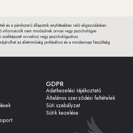
tek és a pánikszerű állapotok enyhítésében való eligazodásban.
ható információk nem minősülnek orvosi vagy pszichológiai
on szakképzett orvoshoz vagy pszichológushoz.
járulhat az életminőség javításához és a mindennapi feszültség
GDPR
Adatkezelési tájékoztató
Általános szerződési feltételek
dések
Süti szabályzat
Sütik kezelése
oport