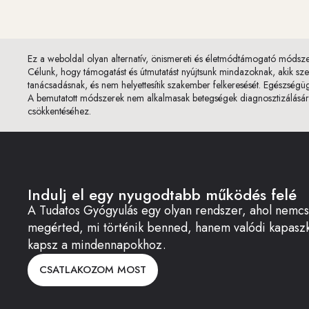
Ez a weboldal olyan alternatív, önismereti és életmódtámogató módszer
Célunk, hogy támogatást és útmutatást nyújtsunk mindazoknak, akik szere
tanácsadásnak, és nem helyettesítik szakember felkeresését. Egészség
A bemutatott módszerek nem alkalmasak betegségek diagnosztizálására
csökkentéséhez.
Indulj el egy nyugodtabb működés felé
A Tudatos Gyógyulás egy olyan rendszer, ahol nemc
megérted, mi történik benned, hanem valódi kapaszk
kapsz a mindennapokhoz.
CSATLAKOZOM MOST