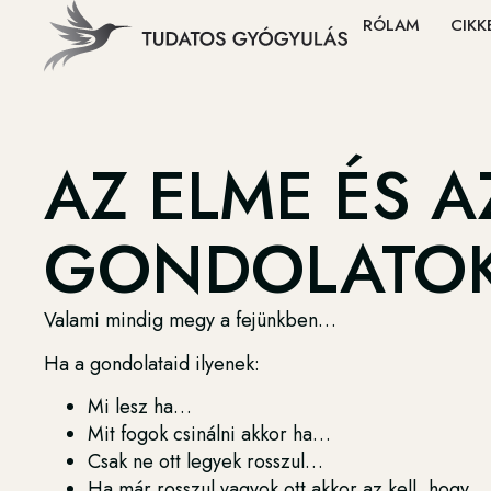
RÓLAM
CIKK
AZ ELME ÉS 
GONDOLATO
Valami mindig megy a fejünkben…
Ha a gondolataid ilyenek:
Mi lesz ha…
Mit fogok csinálni akkor ha…
Csak ne ott legyek rosszul…
Ha már rosszul vagyok ott akkor az kell, hogy…