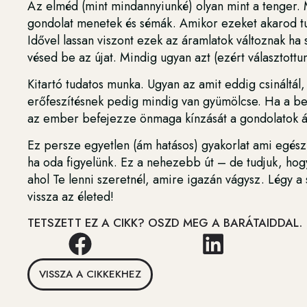
Az elméd (mint mindannyiunké) olyan mint a tenger. M
gondolat menetek és sémák. Amikor ezeket akarod tud
Idővel lassan viszont ezek az áramlatok változnak ha 
vésed be az újat. Mindig ugyan azt (ezért választott
Kitartó tudatos munka. Ugyan az amit eddig csináltál, 
erőfeszítésnek pedig mindig van gyümölcse. Ha a be
az ember befejezze önmaga kínzását a gondolatok ált
Ez persze egyetlen (ám hatásos) gyakorlat ami egész 
ha oda figyelünk. Ez a nehezebb út – de tudjuk, hog
ahol Te lenni szeretnél, amire igazán vágysz. Légy a
vissza az életed!
TETSZETT EZ A CIKK? OSZD MEG A BARÁTAIDDAL.
VISSZA A CIKKEKHEZ