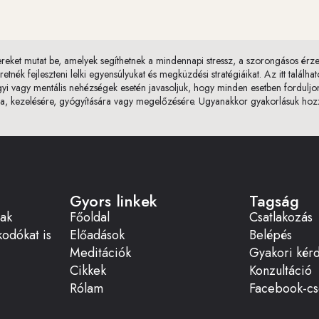
eket mutat be, amelyek segíthetnek a mindennapi stressz, a szorongásos érze
tnék fejleszteni lelki egyensúlyukat és megküzdési stratégiáikat. Az itt talál
ügyi vagy mentális nehézségek esetén javasoljuk, hogy minden esetben fordulj
, kezelésére, gyógyítására vagy megelőzésére. Ugyanakkor gyakorlásuk hozzá
Gyors linkek
Tagság
sak
Főoldal
Csatlakozás
odókat is
Előadások
Belépés
Meditációk
Gyakori kér
Cikkek
Konzultáció
Rólam
Facebook-cs