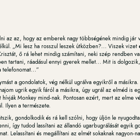
i az az, hogy az emberek nagy többségének mindig jár v
élkül. „Mi lesz ha rosszul leszek útközben?… Viszek vizet é
Krisztát, ő rá lehet mindig számítani, neki szép rendben v
 tartani, ráadásul ennyi gyerek mellet… Mit is dolgozik, 
 a telefonomat…”
ást a gondolatok, vég nélkül ugrálva egyikről a másikra.
ajom ugrik egyik fáról a másikra, úgy ugrál az elméd is eg
t hívják Monkey mind-nak. Pontosan ezért, mert az elme vé
l. Ilyen a természete.
szik, gondolkodik és rá kell szólni, hogy üljön le nyugodta
nni, így tudod lassítani az állandó ugarbugrálását egyik g
mat. Lelassítani és megállítani az elmét sokaknak nagyon-