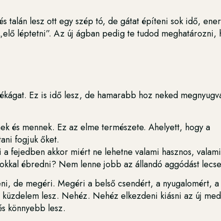
 és talán lesz ott egy szép tó, de gátat építeni sok idő, ene
 „elő léptetni”. Az új ágban pedig te tudod meghatározni,
lékágat. Ez is idő lesz, de hamarabb hoz neked megnyugvá
nnek és mennek. Ez az elme természete. Ahelyett, hogy a
ani fogjuk őket.
mi a fejedben akkor miért ne lehetne valami hasznos, valami
kkal ébredni? Nem lenne jobb az állandó aggódást lecse
eni, de megéri. Megéri a belső csendért, a nyugalomért, a
e küzdelem lesz. Nehéz. Nehéz elkezdeni kiásni az új med
és könnyebb lesz.