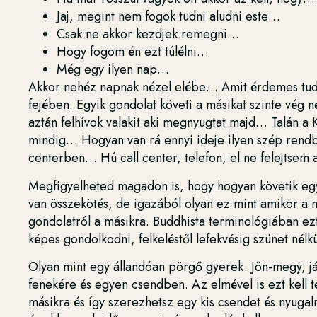
Jaj, megint nem fogok tudni aludni este…
Csak ne akkor kezdjek remegni…
Hogy fogom én ezt túlélni…
Még egy ilyen nap…
Akkor nehéz napnak nézel elébe… Amit érdemes tudn
fejében. Egyik gondolat követi a másikat szinte vég n
aztán felhívok valakit aki megnyugtat majd… Talán a 
mindig… Hogyan van rá ennyi ideje ilyen szép rendben
centerben… Hú call center, telefon, el ne felejtsem
Megfigyelheted magadon is, hogy hogyan követik egym
van összekötés, de igazából olyan ez mint amikor a m
gondolatról a másikra. Buddhista terminológiában ez
képes gondolkodni, felkeléstől lefekvésig szünet nélkü
Olyan mint egy állandóan pörgő gyerek. Jön-megy, ját
fenekére és egyen csendben. Az elmével is ezt kell te
másikra és így szerezhetsz egy kis csendet és nyugal