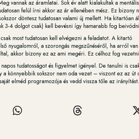
eg vannak az áramlatai. Sok év alatt kialakultak a mentáli
atosan felül írni akkor az ár ellenében mész. Ez bizony 
sokszor döntesz tudatosan valami új mellett. Ha kitartóan 
unk 3-4 dolgot csak) kell bevésni így hamarabb fog beivódni
csak most tudatosan kell elvégezni a feladatot. A kitartó
lső nyugalomról, a szorongás megszűnéséről, ha arról van
al, akkor bizony ez az ami megéri. Ez célhoz fog vezetni
napos tudatosságot és figyelmet igényel. De tanulni is csa
y a könnyebbik sokszor nem oda vezet – viszont ez az út 
 saját elméd programozója és vedd vissza tőle az irányítás