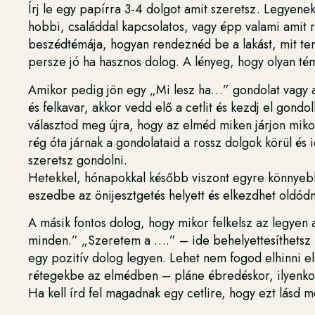
Írj le egy papírra 3-4 dolgot amit szeretsz. Legyene
hobbi, családdal kapcsolatos, vagy épp valami amit r
beszédtémája, hogyan rendeznéd be a lakást, mit te
persze jó ha hasznos dolog. A lényeg, hogy olyan té
Amikor pedig jön egy „Mi lesz ha…” gondolat vagy
és felkavar, akkor vedd elő a cetlit és kezdj el gon
választod meg újra, hogy az elméd miken járjon mikor
rég óta járnak a gondolataid a rossz dolgok körül és 
szeretsz gondolni.
Hetekkel, hónapokkal később viszont egyre könnyebb
eszedbe az önijesztgetés helyett és elkezdhet oldódni
A másik fontos dolog, hogy mikor felkelsz az legyen
minden.” „Szeretem a ….” – ide behelyettesíthetsz 
egy pozitív dolog legyen. Lehet nem fogod elhinni e
rétegekbe az elmédben – pláne ébredéskor, ilyenkor
Ha kell írd fel magadnak egy cetlire, hogy ezt lásd m