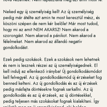
Neked egy új személyiség kell! Az új személyiség
pedig már átélte azt amin te most keresztül mész, és
köszöni szépen de nem kér belőle! Már most tudod,
hogy mi az amit NEM AKARSZ! Nem akarod a
szorongást. Nem akarod a pánikot. Nem akarod a
félelmeket. Nem akarod az állandó negatív
gondolkodást.
Ezek pedig szokások. Ezek a szokások nem lehetnek
és nem is lesznek részei az új személyiségednek. El
kell indulj az ellenkező irányba! Új gondolkodásmódot
kell felvegyél. Az új gondolkodásmód új érzéseket fog
benned kelteni. Az új gondolkodás és az új érzések
pedig másfajta döntésekre fognak sarkallni. Az új
gondolkodás és az új érzések, az új döntésekkel,
pedig teljesen más szokásokat fognak kialakítani. Így