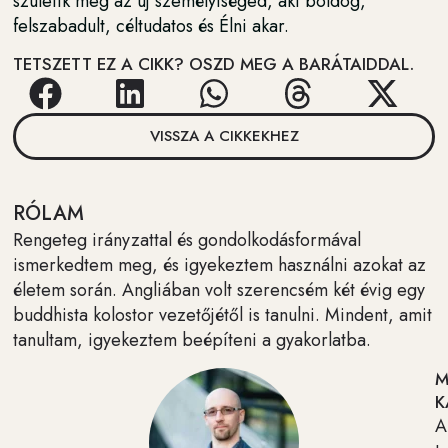
születik meg az új személyiséged, aki boldog,
felszabadult, céltudatos és Élni akar.
TETSZETT EZ A CIKK? OSZD MEG A BARÁTAIDDAL.
VISSZA A CIKKEKHEZ
RÓLAM
Rengeteg irányzattal és gondolkodásformával
ismerkedtem meg, és igyekeztem használni azokat az
életem során. Angliában volt szerencsém két évig egy
buddhista kolostor vezetőjétől is tanulni. Mindent, amit
tanultam, igyekeztem beépíteni a gyakorlatba.
M
K
A