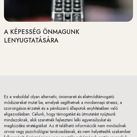
A KÉPESSÉG ÖNMAGUNK
LENYUGTATÁSÁRA
Ez a weboldal olyan alternatív, önismereti és életmódtámogató
módszereket mutat be, amelyek segíthetnek a mindennapi stressz, a
szorongásos érzetek és a pánikszerű állapotok enyhítésében való
eligazodásban. Célunk, hogy támogatást és útmutatást nyújtsunk
mindazoknak, akik szeretnék fejleszteni lelki egyensúlyukat és
megküzdési stratégiáikat. Az itt található információk nem minősülnek
orvosi vagy pszichológiai tanácsadásnak, és nem helyettesítik szakember