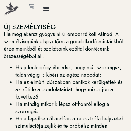
ÚJ SZEMÉLYISÉG
Ha meg akarsz gyógyulni új emberré kell válnod. A
személyiségünk alapvetően a gondolkodásmintánkból
érzelmeinkből és szokásaink ezáltal döntéseink
összességéből áll.
Ha jelenleg úgy ébredsz, hogy már szorongsz,
talán végig is kíséri az egész napodat;
Ha az elmúlt időszakban pánikok kerülgettek és
az köti le a gondolataidat, hogy mikor jön a
következő,
Ha mindig mikor kilépsz otthonról elfog a
szorongás,
Ha a fejedben állandóan a katasztrófa helyzetek
szimulációja zajlik és te próbálsz minden