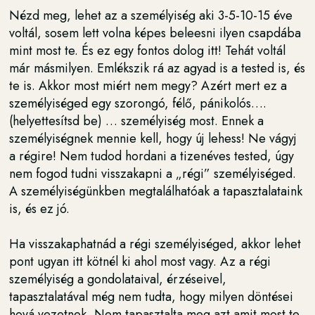
Nézd meg, lehet az a személyiség aki 3-5-10-15 éve
voltál, sosem lett volna képes beleesni ilyen csapdába
mint most te. És ez egy fontos dolog itt! Tehát voltál
már másmilyen. Emlékszik rá az agyad is a tested is, és
te is. Akkor most miért nem megy? Azért mert ez a
személyiséged egy szorongó, félő, pánikolós….
(helyettesítsd be) … személyiség most. Ennek a
személyiségnek mennie kell, hogy új lehess! Ne vágyj
a régire! Nem tudod hordani a tizenéves tested, úgy
nem fogod tudni visszakapni a „régi” személyiséged.
A személyiségünkben megtalálhatóak a tapasztalataink
is, és ez jó.
Ha visszakaphatnád a régi személyiséged, akkor lehet
pont ugyan itt kötnél ki ahol most vagy. Az a régi
személyiség a gondolataival, érzéseivel,
tapasztalatával még nem tudta, hogy milyen döntései
hová vezetnek. Nem tapasztalta meg azt amit most te.