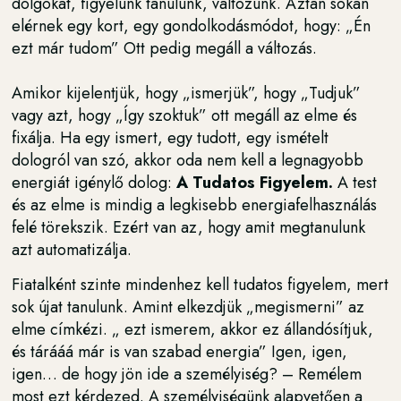
dolgokat, figyelünk tanulunk, változunk. Aztán sokan
elérnek egy kort, egy gondolkodásmódot, hogy: „Én
ezt már tudom” Ott pedig megáll a változás.
Amikor kijelentjük, hogy „ismerjük”, hogy „Tudjuk”
vagy azt, hogy „Így szoktuk” ott megáll az elme és
fixálja. Ha egy ismert, egy tudott, egy ismételt
dologról van szó, akkor oda nem kell a legnagyobb
energiát igénylő dolog:
A Tudatos Figyelem.
A test
és az elme is mindig a legkisebb energiafelhasználás
felé törekszik. Ezért van az, hogy amit megtanulunk
azt automatizálja.
Fiatalként szinte mindenhez kell tudatos figyelem, mert
sok újat tanulunk. Amint elkezdjük „megismerni” az
elme címkézi. „ ezt ismerem, akkor ez állandósítjuk,
és tárááá már is van szabad energia” Igen, igen,
igen… de hogy jön ide a személyiség? – Remélem
most ezt kérdezed. A személyiségünk alapvetően a