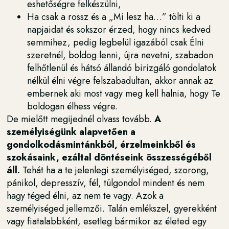
eshetőségre felkészülni,
Ha csak a rossz és a „Mi lesz ha…” tölti ki a
napjaidat és sokszor érzed, hogy nincs kedved
semmihez, pedig legbelül igazából csak Élni
szeretnél, boldog lenni, újra nevetni, szabadon
felhőtlenül és hátsó állandó birizgáló gondolatok
nélkül élni végre felszabadultan, akkor annak az
embernek aki most vagy meg kell halnia, hogy Te
boldogan élhess végre.
De mielőtt megijednél olvass tovább.
A
személyiségünk alapvetően a
gondolkodásmintánkból, érzelmeinkből és
szokásaink, ezáltal döntéseink összességéből
áll.
Tehát ha a te jelenlegi személyiséged, szorong,
pánikol, depresszív, fél, túlgondol mindent és nem
hagy téged élni, az nem te vagy. Azok a
személyiséged jellemzői. Talán emlékszel, gyerekként
vagy fiatalabbként, esetleg bármikor az életed egy