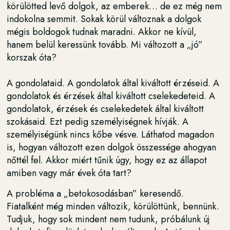
körülötted levő dolgok, az emberek… de ez még nem
indokolna semmit. Sokak körül változnak a dolgok
mégis boldogok tudnak maradni. Akkor ne kívül,
hanem belül keressünk tovább. Mi változott a „jó”
korszak óta?
A gondolataid. A gondolatok által kiváltott érzéseid. A
gondolatok és érzések által kiváltott cselekedeteid. A
gondolatok, érzések és cselekedetek által kiváltott
szokásaid. Ezt pedig személyiségnek hívják. A
személyiségünk nincs kőbe vésve. Láthatod magadon
is, hogyan változott ezen dolgok összessége ahogyan
nőttél fel. Akkor miért tűnik úgy, hogy ez az állapot
amiben vagy már évek óta tart?
A probléma a „betokosodásban” keresendő.
Fiatalként még minden változik, körülöttünk, bennünk.
Tudjuk, hogy sok mindent nem tudunk, próbálunk új