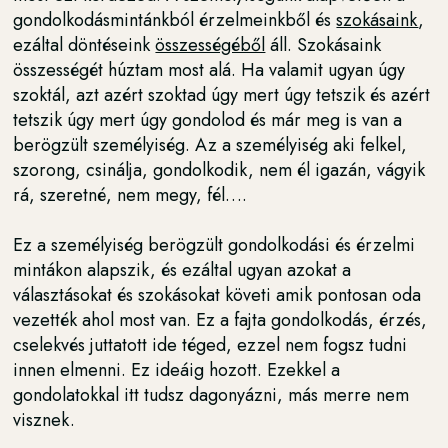
gondolkodásmintánkból érzelmeinkből és
szokásaink
,
ezáltal döntéseink
összességéből
áll. Szokásaink
összességét húztam most alá. Ha valamit ugyan úgy
szoktál, azt azért szoktad úgy mert úgy tetszik és azért
tetszik úgy mert úgy gondolod és már meg is van a
berögzült személyiség. Az a személyiség aki felkel,
szorong, csinálja, gondolkodik, nem él igazán, vágyik
rá, szeretné, nem megy, fél….
Ez a személyiség berögzült gondolkodási és érzelmi
mintákon alapszik, és ezáltal ugyan azokat a
választásokat és szokásokat követi amik pontosan oda
vezették ahol most van. Ez a fajta gondolkodás, érzés,
cselekvés juttatott ide téged, ezzel nem fogsz tudni
innen elmenni. Ez ideáig hozott. Ezekkel a
gondolatokkal itt tudsz dagonyázni, más merre nem
visznek.