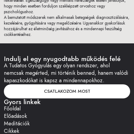
felkeresését. Egészségügyi vagy mentális nehézségek esetén javasoljuk,
hogy minden esetben forduljon szakképzett orvoshoz vagy
pszichológushoz.
A bemutatott módszerek nem alkalmasak betegségek diagnosztizálására,
kezelésére, gyógyítására vagy megelőzésére. Ugyanakkor gyakorlásuk
hozzájárulhat az életminőség javításához és a mindennapi feszültség
csökkentéséhez.
Indulj el egy nyugodtabb működés felé
A Tudatos Gyógyulás egy olyan rendszer, ahol
nemcsak megérted, mi történik benned, hanem valódi
kapaszkodókat is kapsz a mindennapokhoz.
CSATLAKOZOM MOST
Gyors linkek
Főoldal
Előadások
Meditációk
Cikkek