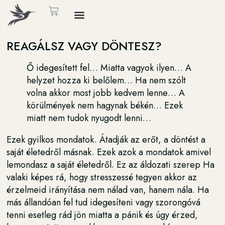
REAGÁLSZ VAGY DÖNTESZ?
Ő idegesített fel… Miatta vagyok ilyen… A
helyzet hozza ki belőlem… Ha nem szólt
volna akkor most jobb kedvem lenne… A
körülmények nem hagynak békén… Ezek
miatt nem tudok nyugodt lenni…
Ezek gyilkos mondatok. Átadják az erőt, a döntést a
saját életedről másnak. Ezek azok a mondatok amivel
lemondasz a saját életedről. Ez az áldozati szerep Ha
valaki képes rá, hogy stresszessé tegyen akkor az
érzelmeid irányítása nem nálad van, hanem nála. Ha
más állandóan fel tud idegesíteni vagy szorongóvá
tenni esetleg rád jön miatta a pánik és úgy érzed,