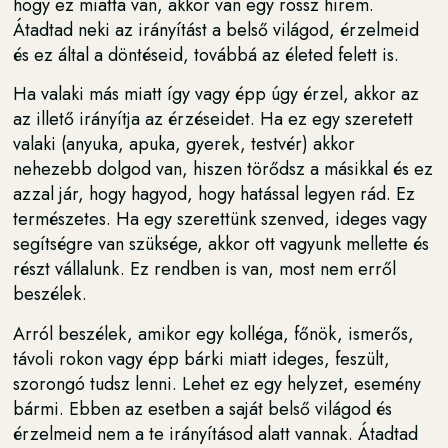
hogy ez miatta van, akkor van egy rossz hírem.
Átadtad neki az irányítást a belső világod, érzelmeid
és ez által a döntéseid, továbbá az életed felett is.
Ha valaki más miatt így vagy épp úgy érzel, akkor az
az illető irányítja az érzéseidet. Ha ez egy szeretett
valaki (anyuka, apuka, gyerek, testvér) akkor
nehezebb dolgod van, hiszen törődsz a másikkal és ez
azzal jár, hogy hagyod, hogy hatással legyen rád. Ez
természetes. Ha egy szerettünk szenved, ideges vagy
segítségre van szüksége, akkor ott vagyunk mellette és
részt vállalunk. Ez rendben is van, most nem erről
beszélek.
Arról beszélek, amikor egy kolléga, főnök, ismerős,
távoli rokon vagy épp bárki miatt ideges, feszült,
szorongó tudsz lenni. Lehet ez egy helyzet, esemény
bármi. Ebben az esetben a saját belső világod és
érzelmeid nem a te irányításod alatt vannak. Átadtad