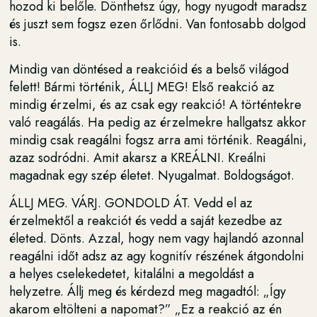
hozod ki belőle. Dönthetsz úgy, hogy nyugodt maradsz
és juszt sem fogsz ezen őrlődni. Van fontosabb dolgod
is.
Mindig van döntésed a reakcióid és a belső világod
felett! Bármi történik, ÁLLJ MEG! Első reakció az
mindig érzelmi, és az csak egy reakció! A történtekre
való reagálás. Ha pedig az érzelmekre hallgatsz akkor
mindig csak reagálni fogsz arra ami történik. Reagálni,
azaz sodródni. Amit akarsz a KREÁLNI. Kreálni
magadnak egy szép életet. Nyugalmat. Boldogságot.
ÁLLJ MEG. VÁRJ. GONDOLD ÁT. Vedd el az
érzelmektől a reakciót és vedd a saját kezedbe az
életed. Dönts. Azzal, hogy nem vagy hajlandó azonnal
reagálni időt adsz az agy kognitív részének átgondolni
a helyes cselekedetet, kitalálni a megoldást a
helyzetre. Állj meg és kérdezd meg magadtól: „Így
akarom eltölteni a napomat?” „Ez a reakció az én