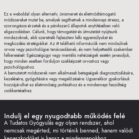
Ez a weboldal olyan alternatív, önismereti és életmódtámogató
módszereket mutat be, amelyek segíthetnek a mindennapi stressz, a
szorongásos érzetek és a pánikszerű állapotok enyhítésében való
eligazodásban. Célunk, hogy támogatást és útmutatást nyújtsunk
mindazoknak, akik szeretnék fejleszteni lelki egyensúlyukat és
megküzdési stratégiáikat. Az itt található információk nem minősülnek
orvosi vagy pszichológiai tanácsadásnak, és nem helyettesítik szakember
felkeresését. Egészségügyi vagy mentális nehézségek esetén javasoljuk,
hogy minden esetben forduljon szakképzett orvoshoz vagy
pszichológushoz.
A bemutatott módszerek nem alkalmasak betegségek diagnosztizálására,
kezelésére, gyógyítására vagy megelőzésére. Ugyanakkor gyakorlásuk
hozzájárulhat az életminőség javításához és a mindennapi feszültség
csökkentéséhez.
Indulj el egy nyugodtabb működés felé
A Tudatos Gyógyulás egy olyan rendszer, ahol
nemcsak megérted, mi történik benned, hanem valódi
kapaszkodókat is kapsz a mindennapokhoz.