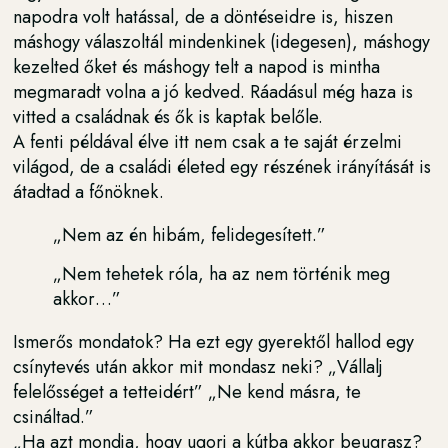
napodra volt hatással, de a döntéseidre is, hiszen
máshogy válaszoltál mindenkinek (idegesen), máshogy
kezelted őket és máshogy telt a napod is mintha
megmaradt volna a jó kedved. Ráadásul még haza is
vitted a családnak és ők is kaptak belőle.
A fenti példával élve itt nem csak a te saját érzelmi
világod, de a családi életed egy részének irányítását is
átadtad a főnöknek.
„Nem az én hibám, felidegesített.”
„Nem tehetek róla, ha az nem történik meg
akkor…”
Ismerős mondatok? Ha ezt egy gyerektől hallod egy
csínytevés után akkor mit mondasz neki? „Vállalj
felelősséget a tetteidért” „Ne kend másra, te
csináltad.”
„Ha azt mondja, hogy ugorj a kútba akkor beugrasz?