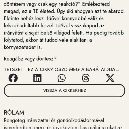
döntésem vagy csak egy reakció?” Emlékeztesd
magad, ez a TE életed. Úgy éld ahogyan azt te akarod.
Eleinte nehéz lesz. Idővel könnyebbé válik és
felszabadultabb leszel. Idővel visszakapod az
irányítást a saját belső világod felett. Ha pedig tovább
folytatod, akkor át tudod vele alakítani a
környezetedet is.
Reagálsz vagy döntesz?
TETSZETT EZ A CIKK? OSZD MEG A BARÁTAIDDAL.
VISSZA A CIKKEKHEZ
RÓLAM
Rengeteg irányzattal és gondolkodásformával
ismerkedtem meg, és igyekeztem használni azokat az