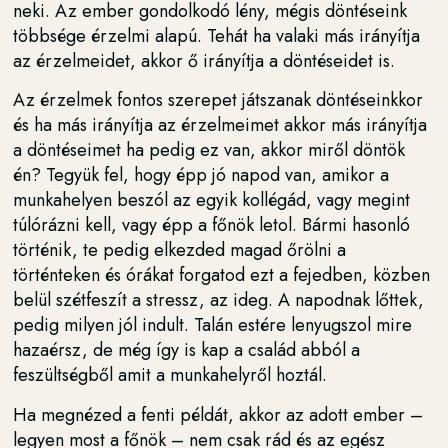
neki. Az ember gondolkodó lény, mégis döntéseink
többsége érzelmi alapú. Tehát ha valaki más irányítja
az érzelmeidet, akkor ő irányítja a döntéseidet is.
Az érzelmek fontos szerepet játszanak döntéseinkkor
és ha más irányítja az érzelmeimet akkor más irányítja
a döntéseimet ha pedig ez van, akkor miről döntök
én? Tegyük fel, hogy épp jó napod van, amikor a
munkahelyen beszól az egyik kollégád, vagy megint
túlórázni kell, vagy épp a főnök letol. Bármi hasonló
történik, te pedig elkezded magad őrölni a
történteken és órákat forgatod ezt a fejedben, közben
belül szétfeszít a stressz, az ideg. A napodnak lőttek,
pedig milyen jól indult. Talán estére lenyugszol mire
hazaérsz, de még így is kap a család abból a
feszültségből amit a munkahelyről hoztál.
Ha megnézed a fenti példát, akkor az adott ember –
legyen most a főnök – nem csak rád és az egész