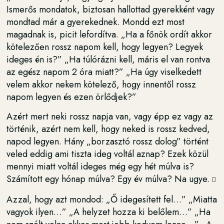
Ismerős mondatok, biztosan hallottad gyerekként vagy
mondtad már a gyerekednek. Mondd ezt most
magadnak is, picit lefordítva. „Ha a főnök ordít akkor
kötelezően rossz napom kell, hogy legyen? Legyek
ideges én is?” „Ha túlórázni kell, máris el van rontva
az egész napom 2 óra miatt?” „Ha úgy viselkedett
velem akkor nekem kötelező, hogy innentől rossz
napom legyen és ezen örlődjek?”
Azért mert neki rossz napja van, vagy épp ez vagy az
történik, azért nem kell, hogy neked is rossz kedved,
napod legyen. Hány „borzasztó rossz dolog” történt
veled eddig ami tiszta ideg voltál aznap? Ezek közül
mennyi miatt voltál ideges még egy hét múlva is?
Számított egy hónap múlva? Egy év múlva? Na ugye.

Azzal, hogy azt mondod: „Ő idegesített fel…” „Miatta
vagyok ilyen…” „A helyzet hozza ki belőlem…” „Ha