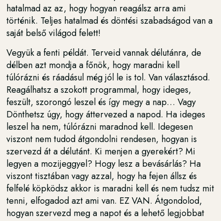
hatalmad az az, hogy hogyan reagálsz arra ami
történik. Teljes hatalmad és döntési szabadságod van a
saját belső világod felett!
Vegyük a fenti példát. Terveid vannak délutánra, de
délben azt mondja a főnök, hogy maradni kell
túlórázni és ráadásul még jól le is tol. Van választásod.
Reagálhatsz a szokott programmal, hogy ideges,
feszült, szorongó leszel és így megy a nap… Vagy
Dönthetsz úgy, hogy áttervezed a napod. Ha ideges
leszel ha nem, túlórázni maradnod kell. Idegesen
viszont nem tudod átgondolni rendesen, hogyan is
szervezd át a délutánt. Ki menjen a gyerekért? Mi
legyen a mozijeggyel? Hogy lesz a bevásárlás? Ha
viszont tisztában vagy azzal, hogy ha fejen állsz és
felfelé köpködsz akkor is maradni kell és nem tudsz mit
tenni, elfogadod azt ami van. EZ VAN. Átgondolod,
hogyan szervezd meg a napot és a lehető legjobbat