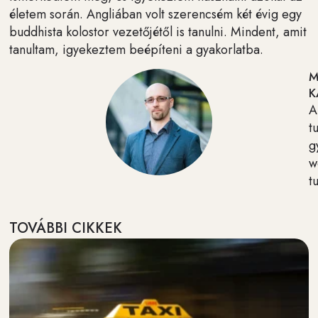
életem során. Angliában volt szerencsém két évig egy
buddhista kolostor vezetőjétől is tanulni. Mindent, amit
tanultam, igyekeztem beépíteni a gyakorlatba.
M
K
A
t
g
w
t
TOVÁBBI CIKKEK