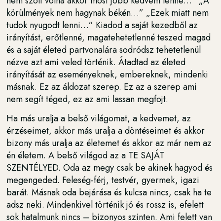
nem szólt volna akkor most jobb kedvem lenne…” „A
körülmények nem hagynak békén…” „Ezek miatt nem
tudok nyugodt lenni…” Kiadod a saját kezedből az
irányítást, erőtlenné, magatehetetlenné teszed magad
és a saját életed partvonalára sodródsz tehetetlenül
nézve azt ami veled történik. Átadtad az életed
irányítását az eseményeknek, embereknek, mindenki
másnak. Ez az áldozat szerep. Ez az a szerep ami
nem segít téged, ez az ami lassan megfojt.
Ha más uralja a belső világomat, a kedvemet, az
érzéseimet, akkor más uralja a döntéseimet és akkor
bizony más uralja az életemet és akkor az már nem az
én életem. A belső világod az a TE SAJÁT
SZENTÉLYED. Oda az megy csak be akinek hagyod és
megengeded. Feleség-férj, testvér, gyermek, igazi
barát. Másnak oda bejárása és kulcsa nincs, csak ha te
adsz neki. Mindenkivel történik jó és rossz is, efelett
sok hatalmunk nincs – bizonyos szinten. Ami felett van